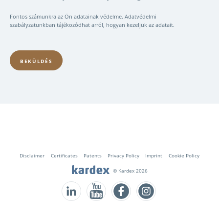
Fontos számunkra az Ön adatainak védelme. Adatvédelmi
szabályzatunkban tájékozódhat arról, hogyan kezeljük az adatait.
Fusszeile
Disclaimer
Certificates
Patents
Privacy Policy
Imprint
Cookie Policy
© Kardex 2026
Follow us on LinkedIn
Follow us on YouTube
Follow us on Facebook
Follow us on Instagram