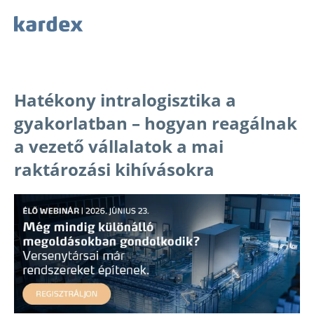
Navigieren auf Kardex.com
Quick navigation
Hatékony intralogisztika a
gyakorlatban – hogyan reagálnak
a vezető vállalatok a mai
raktározási kihívásokra