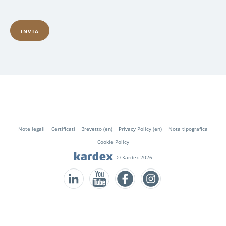
Fusszeile
Note legali
Certificati
Brevetto (en)
Privacy Policy (en)
Nota tipografica
Cookie Policy
© Kardex 2026
Follow us on LinkedIn
Follow us on YouTube
Follow us on Facebook
Follow us on Instagram