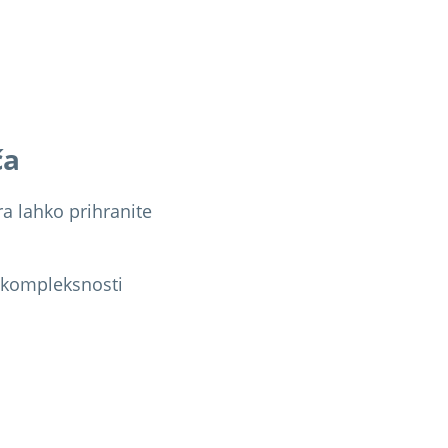
ča
ra lahko prihranite
 kompleksnosti