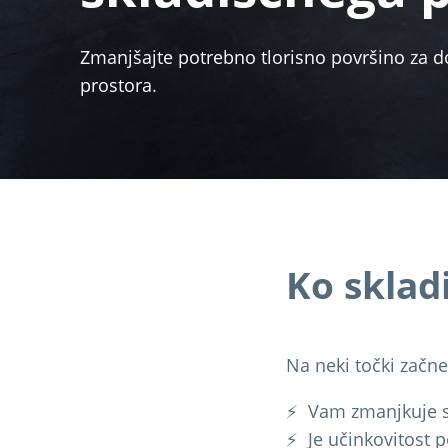
Zmanjšajte potrebno tlorisno površino za do
prostora.
Ko sklad
Na neki točki začne
⚡ Vam zmanjkuje s
⚡ Je učinkovitost 