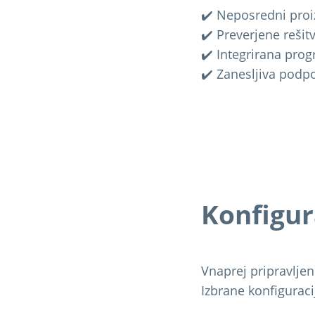
✔️ Neposredni proi
✔️ Preverjene rešit
✔️ Integrirana pro
✔️ Zanesljiva podpor
Konfigur
Vnaprej pripravlje
Izbrane konfiguraci