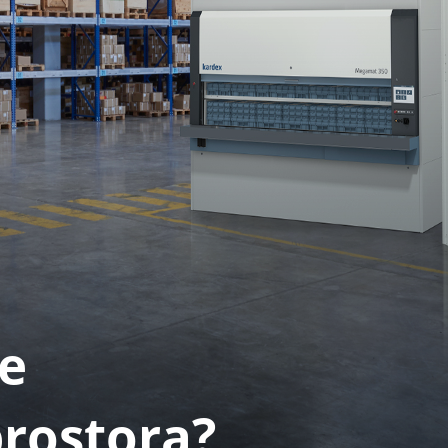
e
prostora?