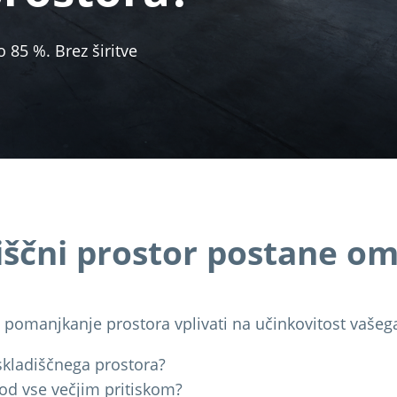
 85 %. Brez širitve
iščni prostor postane om
 pomanjkanje prostora vplivati na učinkovitost vašega
kladiščnega prostora?
pod vse večjim pritiskom?